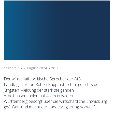
-
-
devadmin
2 August 2024
20:25
Der wirtschaftspolitische Sprecher der AfD-
Landtagsfraktion Ruben Rupp hat sich angesichts der
jüngsten Meldung der stark steigenden
Arbeitslosenzahlen auf 4,2 % in Baden-
Württemberg besorgt über die wirtschaftliche Entwicklung
geäußert und macht der Landesregierung Vorwürfe.