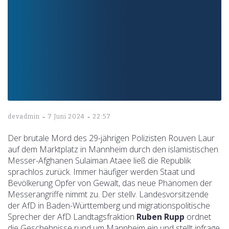
-
-
devadmin
7 Juni 2024
22:57
Der brutale Mord des 29-jährigen Polizisten Rouven Laur
auf dem Marktplatz in Mannheim durch den islamistischen
Messer-Afghanen Sulaiman Ataee ließ die Republik
sprachlos zurück. Immer häufiger werden Staat und
Bevölkerung Opfer von Gewalt, das neue Phänomen der
Messerangriffe nimmt zu. Der stellv. Landesvorsitzende
der AfD in Baden-Württemberg und migrationspolitische
Sprecher der AfD Landtagsfraktion
Ruben Rupp
ordnet
die Geschehnisse rund um Mannheim ein und stellt infrage,