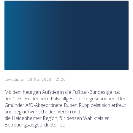
-
-
devadmin
28 Mai 2023
21:26
Mit dem heutigen Aufstieg in die Fußball-Bundesliga hat
der 1. FC Heidenheim Fußballgeschichte geschrieben. Der
Gmünder AfD-Abgeordnete Ruben Rupp zeigt sich erfreut
und beglückwünscht den Verein und
die Heidenheimer Region, für dessen Wahlkreis er
Betreuungsabgeordneter ist: