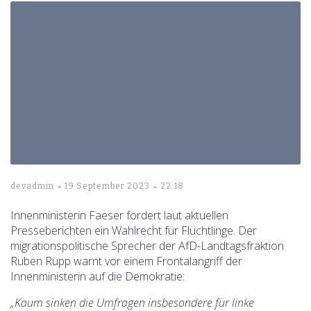
-
-
devadmin
19 September 2023
22:18
Innenministerin Faeser fordert laut aktuellen
Presseberichten ein Wahlrecht für Flüchtlinge. Der
migrationspolitische Sprecher der AfD-Landtagsfraktion
Ruben Rupp warnt vor einem Frontalangriff der
Innenministerin auf die Demokratie:
„Kaum sinken die Umfragen insbesondere für linke