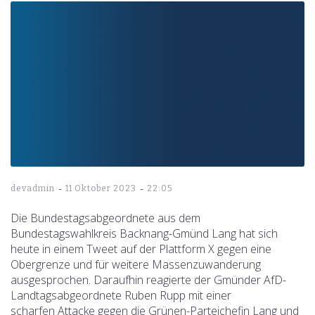
-
-
devadmin
11 Oktober 2023
22:05
Die Bundestagsabgeordnete aus dem
Bundestagswahlkreis Backnang-Gmünd Lang hat sich
heute in einem Tweet auf der Plattform X gegen eine
Obergrenze und für weitere Massenzuwanderung
ausgesprochen. Daraufhin reagierte der Gmünder AfD-
Landtagsabgeordnete Ruben Rupp mit einer
scharfen Attacke gegen die Grünen-Parteichefin Lang und