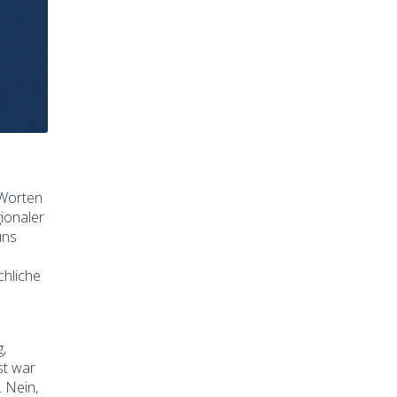
 Worten
ionaler
uns
chliche
,
st war
 Nein,