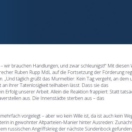
 – wir brauchen Handlungen, und zwar schleunigst!“ Mit diesen
sprecher Ruben Rupp MdL auf die Fortsetzung der Förderung reg
. „Und täglich grüßt das Murmeltier: Kein Tag vergeht, an dem 
an ihrer Tatenlosigkeit teilhaben lässt. Dass sie das
n Erfolg unserer Arbeit. Allein die Reaktion frappiert: Statt tatsä
verstellen aus. Die Innenstädte sterben aus – das
ehrfach vorgelegt – aber wo kein Wille ist, da ist auch kein Weg
nisterin in gewohnter Altparteien-Manier hinter Ausreden: Zunäch
 dem russischen Angriffskrieg der nächste Sündenbock gefunden.