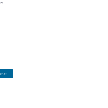
er
eiter