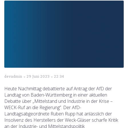
-
-
devadmin
29 Juni 2023
22:34
Heute Nachmittag debattierte auf Antrag der AfD der
Landtag von Baden-Württemberg in einer aktuellen
Debatte über „Mittelstand und Industrie in der Krise –
WECK-Ruf an die Regierung”. Der AfD-
Landtagsabgeordnete Ruben Rupp hat anlässlich der
Insolvenz des Herstellers der Weck-Gläser scharfe Kritik
an der Industrie- und Mittelstandspolitik