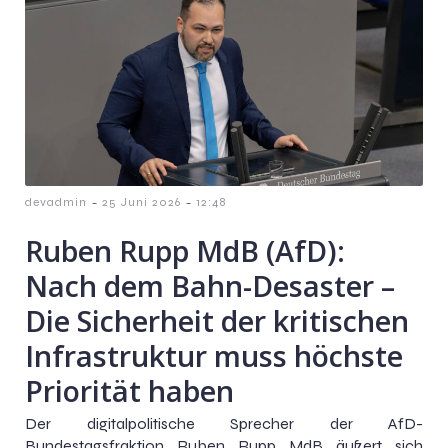
-
-
devadmin
25 Juni 2026
12:48
Ruben Rupp MdB (AfD):
Nach dem Bahn-Desaster –
Die Sicherheit der kritischen
Infrastruktur muss höchste
Priorität haben
Der digitalpolitische Sprecher der AfD-
Bundestagsfraktion Ruben Rupp MdB äußert sich