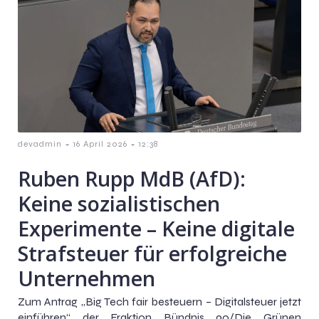
-
-
devadmin
16 April 2026
12:38
Ruben Rupp MdB (AfD):
Keine sozialistischen
Experimente – Keine digitale
Strafsteuer für erfolgreiche
Unternehmen
Zum Antrag „Big Tech fair besteuern – Digitalsteuer jetzt
einführen“ der Fraktion Bündnis 90/Die Grünen