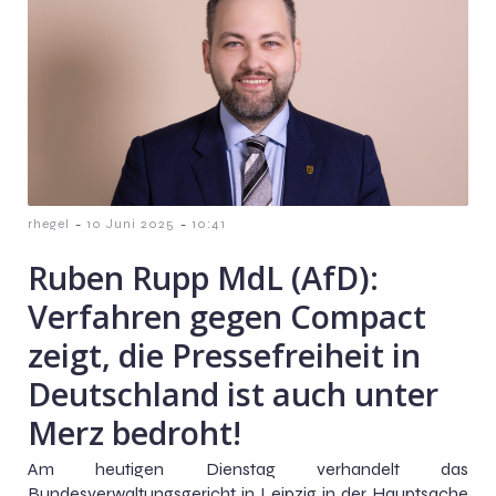
-
-
rhegel
10 Juni 2025
10:41
Ruben Rupp MdL (AfD):
Verfahren gegen Compact
zeigt, die Pressefreiheit in
Deutschland ist auch unter
Merz bedroht!
Am heutigen Dienstag verhandelt das
Bundesverwaltungsgericht in Leipzig in der Hauptsache