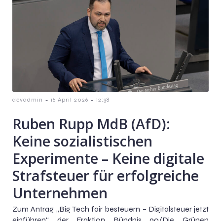
-
-
devadmin
16 April 2026
12:38
Ruben Rupp MdB (AfD):
Keine sozialistischen
Experimente – Keine digitale
Strafsteuer für erfolgreiche
Unternehmen
Zum Antrag „Big Tech fair besteuern – Digitalsteuer jetzt
einführen“ der Fraktion Bündnis 90/Die Grünen