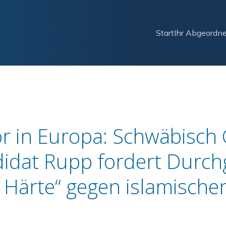
Start
Ihr Abgeordne
or in Europa: Schwäbisc
dat Rupp fordert Durchgri
Härte“ gegen islamisch