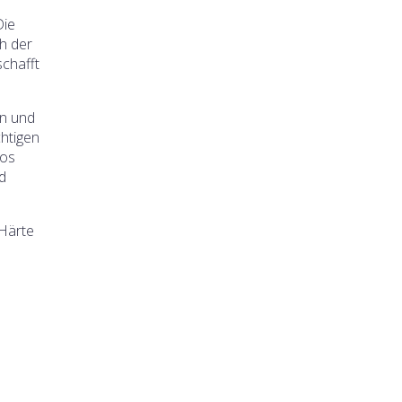
Die
ch der
schafft
en und
chtigen
los
d
 Härte