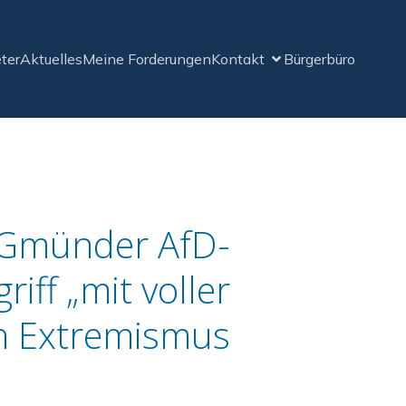
ter
Aktuelles
Meine Forderungen
Kontakt
Bürgerbüro
h Gmünder AfD-
ff „mit voller
en Extremismus