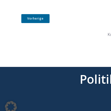
Vorherige
K
Polit