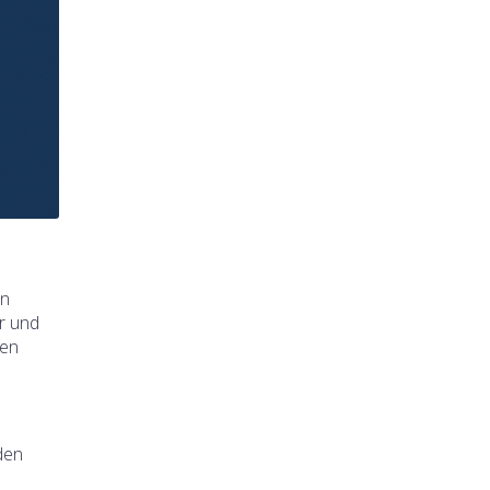
en
ar und
ten
den