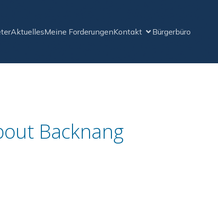
ter
Aktuelles
Meine Forderungen
Kontakt
Bürgerbüro
bout Backnang