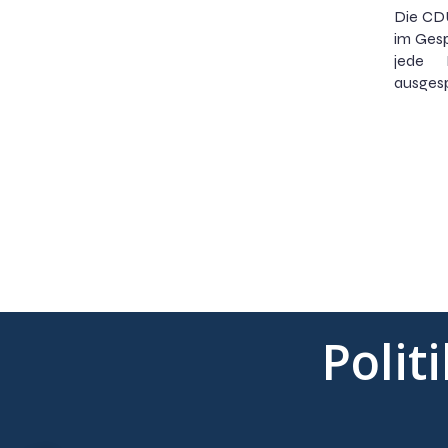
Die CD
im Gesp
jede 
ausges
Polit