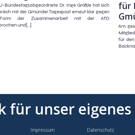
für
U-Bundestagsabgeordnete Dr. Inge Gräßle hat sich
räch mit der Gmünder Tagespost erneut klar gegen
Gmü
Form der Zusammenarbeit mit der AfD
prochen und[…]
Am ges
Mitglie
für de
Backna
ik für unser eigenes
Impressum
Datenschutz