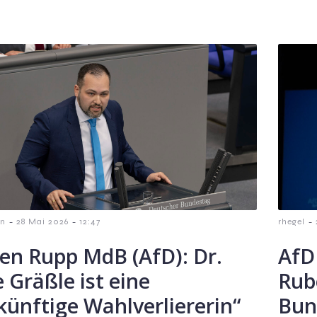
-
-
-
in
28 Mai 2026
12:47
rhegel
en Rupp MdB (AfD): Dr.
AfD
 Gräßle ist eine
Rub
künftige Wahlverliererin“
Bun