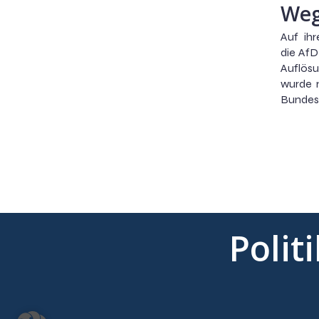
Weg
Auf ih
die AfD
Auflösu
wurde 
Bundesp
Polit